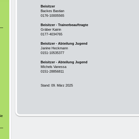
Beisitzer
Backes Bastian
0176-10005565
Beisitzer - Trainerbeauftragte
Gräber Katrin
0177-4034765
Beisitzer - Abteilung Jugend
Janine Heckmann
0151-10535377
Beisitzer - Abteilung Jugend
MIchels Vanessa
0151-28856811
Stand: 09. März 2025
ie