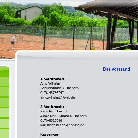
Der Vorstand
1. Vorsitzender
Arno Wilhelm
Schillerstraße 3, Hasborn
0176-45786747
arno.wilhelm1@web.de
2. Vorsitzender
Karl-Heinz Besch
Josef-Marx-Straße 5, Hasborn
0170-8520586
karl-heinz.besch@t-online.de
Kassenwart