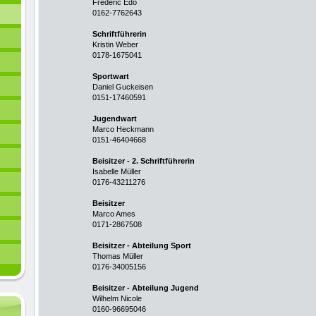
Frederic Edo
0162-7762643
Schriftführerin
Kristin Weber
0178-1675041
Sportwart
Daniel Guckeisen
0151-17460591
Jugendwart
Marco Heckmann
0151-46404668
Beisitzer - 2. Schriftführerin
Isabelle Müller
0176-43211276
Beisitzer
Marco Ames
0171-2867508
Beisitzer - Abteilung Sport
Thomas Müller
0176-34005156
Beisitzer - Abteilung Jugend
Wilhelm Nicole
0160-96695046