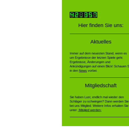
Hier finden Sie uns:
Aktuelles
Immer auf dem neuesten Stand, wenn es
um Ergebnisse der letzten Spiele geht.
Ergebnisse, Änderungen und
Ankündigungen auf einen Blick! Schauen S
in den
News
vorbei.
Mitgliedschaft
Sie haben Lust, endlich mal wieder den
Schläger zu schwingen? Dann werden Sie
bei uns Mitglied. Weitere Infos erhalten Sie
unter
-Mitglied werden-